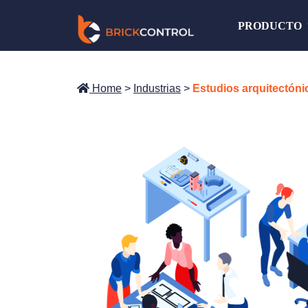
Saltar
PRODUCTO
al
contenido
Home
>
Industrias
>
Estudios arquitectóni