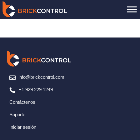
Saltar
al
contenido
info@brickcontrol.com
+1 929 229 1249
Contáctenos
Soporte
Iniciar sesión